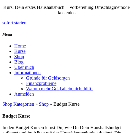
frugalista • Umschlagmethode für Frauen
Kurs: Dein erstes Haushaltsbuch – Vorbereitung Umschlagmethode
Umschlagmethode • Kurse • Vorlagen • Tipps
kostenlos
sofort starten
Menu
Home
Kurse
Shop
Blog
Über mich
Informationen
Gründe für Geldsorgen
Finanzprobleme
Warum mehr Geld allein nicht hilft!
Anmelden
Shop Kategorien
»
Shop
» Budget Kurse
Budget Kurse
In den Budget Kursen lernst Du, wie Du Dein Haushaltsbudget
aufbaust und im Alltag mit der Umschlagmethode arbeitest. Die